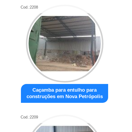
Cod.:
2208
Caçamba para entulho para
construções em Nova Petrópolis
Cod.:
2209