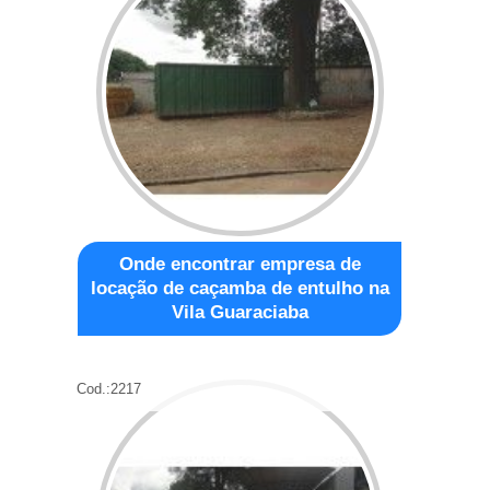
Onde encontrar empresa de
locação de caçamba de entulho na
Vila Guaraciaba
Cod.:
2217