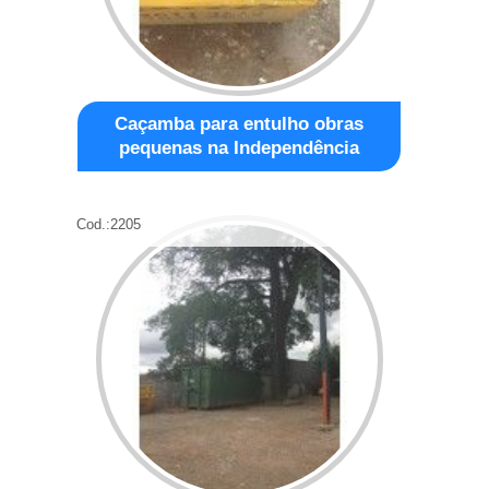
Caçamba para entulho obras
pequenas na Independência
Cod.:
2205