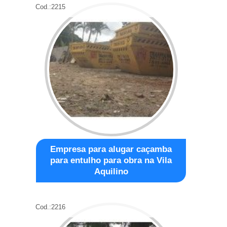
Cod.:
2215
Empresa para alugar caçamba
para entulho para obra na Vila
Aquilino
Cod.:
2216