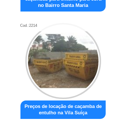
no Bairro Santa Maria
Cod.:
2214
Preços de locação de caçamba de
entulho na Vila Suíça