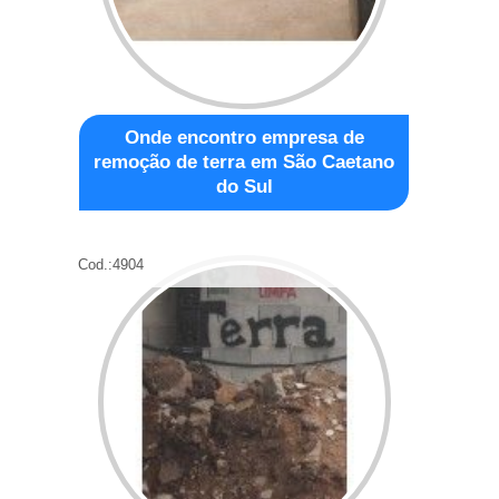
Onde encontro empresa de
remoção de terra em São Caetano
do Sul
Cod.:
4904