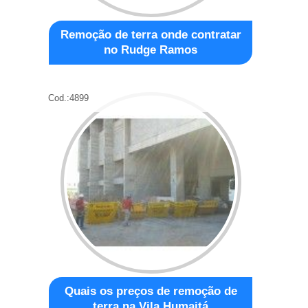
Remoção de terra onde contratar
no Rudge Ramos
Cod.:
4899
Quais os preços de remoção de
terra na Vila Humaitá