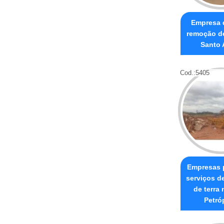
Empresa 
remoção de
Santo 
Cod.:
5405
Empresas p
serviços d
de terra
Petró