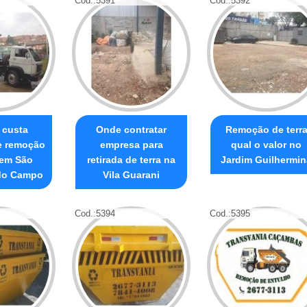
Cod.:
5391
Cod.:
5392
 custa
Onde contratar
Remoção de terr
e remoção
empresa para
qual o valor no
 em São
retirada de terra na
Jardim Guilhermin
do Campo
Vila Guarani
Cod.:
5394
Cod.:
5395