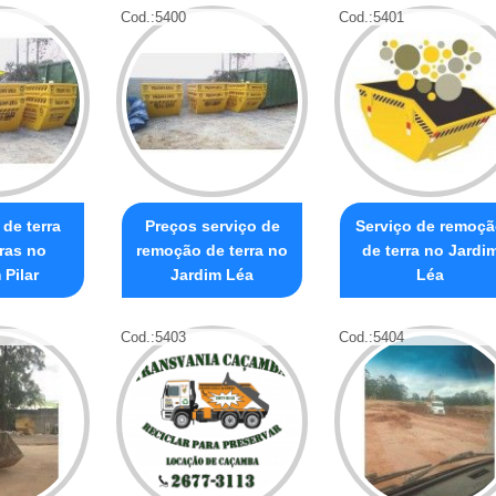
Cod.:
5400
Cod.:
5401
de terra
Preços serviço de
Serviço de remoç
ras no
remoção de terra no
de terra no Jardi
 Pilar
Jardim Léa
Léa
Cod.:
5403
Cod.:
5404