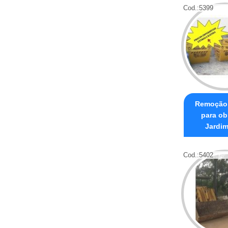
Cod.:
5399
Remoção 
para ob
Jardim
Cod.:
5402