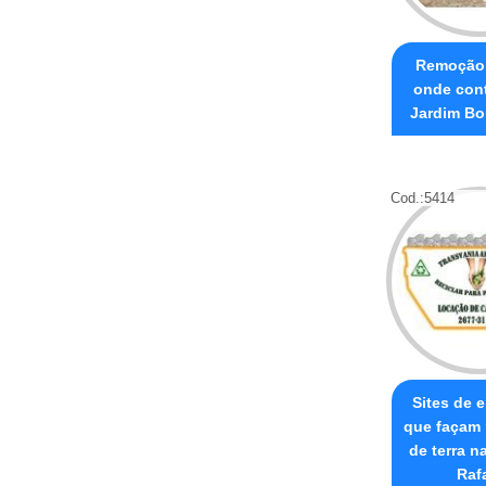
Remoção 
onde cont
Jardim Bo
Cod.:
5414
Sites de 
que façam
de terra n
Raf