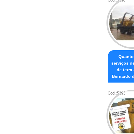
Cod.:
5390
Quanto
serviços d
de terra
Bernardo 
Cod.:
5393