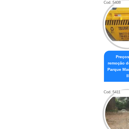
Cod.:
5408
Preços
remoção de
Parque Mar
II
Cod.:
5411