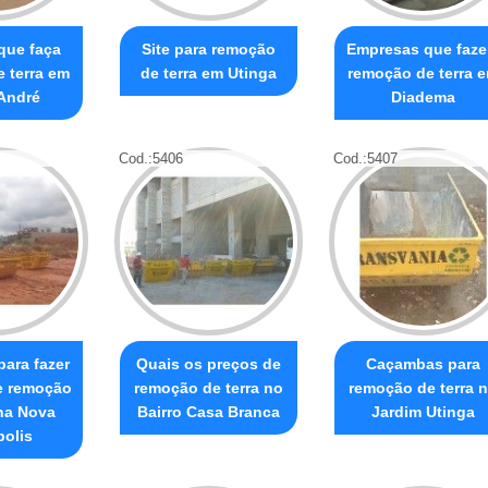
que faça
Site para remoção
Empresas que faz
 terra em
de terra em Utinga
remoção de terra 
André
Diadema
Cod.:
5406
Cod.:
5407
ara fazer
Quais os preços de
Caçambas para
e remoção
remoção de terra no
remoção de terra 
 na Nova
Bairro Casa Branca
Jardim Utinga
polis