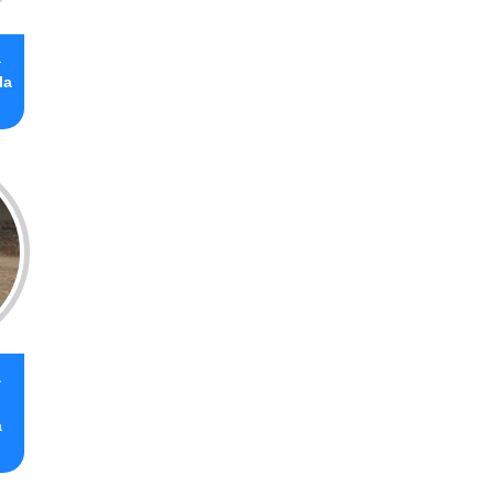
a
la
a
a