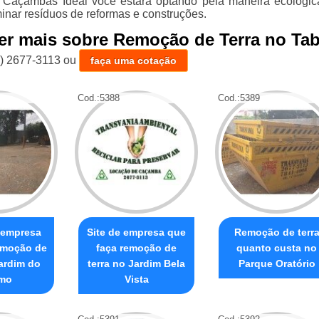
 Caçambas Ideal você estará optando pela maneira ecologi
minar resíduos de reformas e construções.
er mais sobre Remoção de Terra no Ta
1) 2677-3113
ou
faça uma cotação
Cod.:
5388
Cod.:
5389
 empresa
Site de empresa que
Remoção de terr
emoção de
faça remoção de
quanto custa no
Jardim do
terra no Jardim Bela
Parque Oratório
mo
Vista