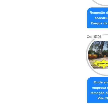
Remoção de
constru
Parque da
Cod.:
5396
Onde en
empresa 
remoção de
Vila C