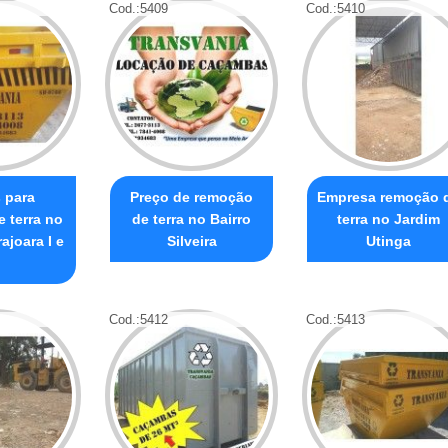
Cod.:
5409
Cod.:
5410
 para
Preço de remoção
Empresa remoção 
 terra no
de terra no Bairro
terra no Jardim
ajoara I e
Silveira
Utinga
Cod.:
5412
Cod.:
5413