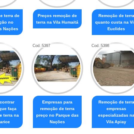
 terra de
Preços remoção de
Remoção de terr
ção no
terra na Vila Humaitá
quanto custa na Vi
s Nações
Euclides
Cod.:
5397
Cod.:
5398
contrar
Empresas para
Remoção de terr
que faça
remoção de terra
empresas
 terra na
preço no Parque das
especializadas n
larice
Nações
Vila Apiay