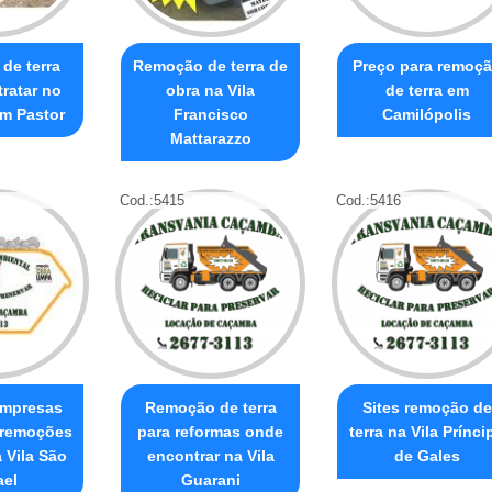
de terra
Remoção de terra de
Preço para remoç
ratar no
obra na Vila
de terra em
m Pastor
Francisco
Camilópolis
Mattarazzo
Cod.:
5415
Cod.:
5416
empresas
Remoção de terra
Sites remoção de
 remoções
para reformas onde
terra na Vila Prínci
a Vila São
encontrar na Vila
de Gales
ael
Guarani