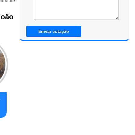
camente
boão
Enviar cotação
a