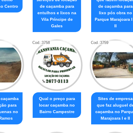
no Centro
de caçamba para
de caçamba para
entulhos e lixos na
lixo pós obra no
Vila Príncipe de
Parque Marajoara I
Gales
II
Cod.:
3758
Cod.:
3759
e caçamba
Qual o preço para
Sites de empresa
ção para
locar caçamba no
que faz aluguel d
uenas no
Bairro Campestre
caçamba no Parq
Ramos
Marajoara I e II