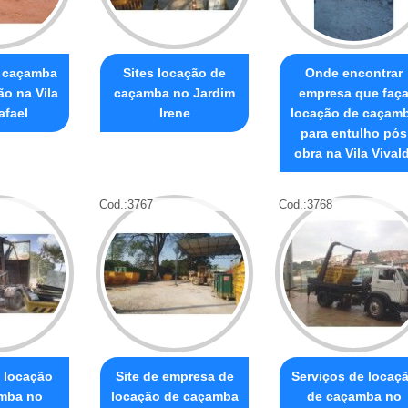
e caçamba
Sites locação de
Onde encontrar
ão na Vila
caçamba no Jardim
empresa que faç
afael
Irene
locação de caçam
para entulho pós
obra na Vila Vivald
Cod.:
3767
Cod.:
3768
a locação
Site de empresa de
Serviços de locaç
mba no
locação de caçamba
de caçamba no