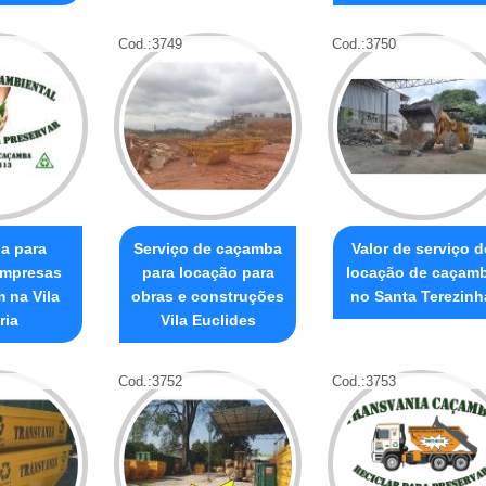
Cod.:
3749
Cod.:
3750
a para
Serviço de caçamba
Valor de serviço d
empresas
para locação para
locação de caçam
 na Vila
obras e construções
no Santa Terezinh
ria
Vila Euclides
Cod.:
3752
Cod.:
3753