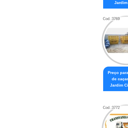
Jardim
Cod.:
3769
Preço par
de caça
Jardim C
Cod.:
3772