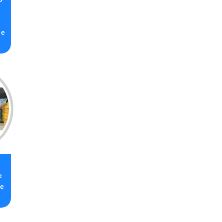
 e
e
ue