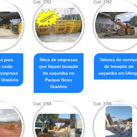
Cod.:
3761
Cod.:
3762
a para
Sites de empresas
Valores de serviç
o onde
que façam locação
de locação de
 empresa
de caçamba no
caçamba em Uting
 Oratório
Parque Novo
Oratório
Cod.:
3764
Cod.:
3765