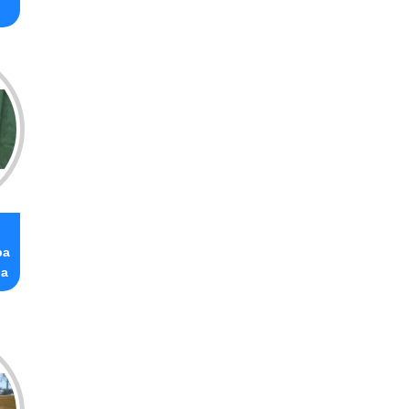
ba
ia