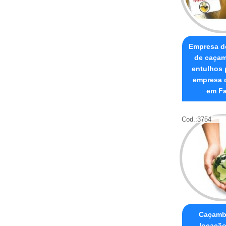
Empresa d
de caçam
entulhos 
empresa 
em Fa
Cod.:
3754
Caçamb
locaçã