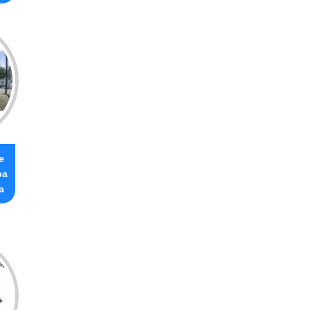
e
ba
a