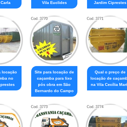
 Carla
Vila Euclides
Jardim Ciprestes
Cod.:
3770
Cod.:
3771
a locação
Site para locação de
Qual o preço de
mba no
caçamba para lixo
locação de caçam
iprestes
pós obra em São
na Vila Cecília Mar
Bernardo do Campo
Cod.:
3773
Cod.:
3774