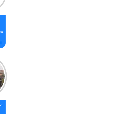
a
ba
i
ão