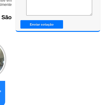
ntre em
almente
 São
Enviar cotação
o