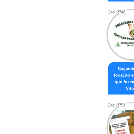
Cod.:
3748
Caçamb
locação 
que fazem
Vitó
Cod.:
3751