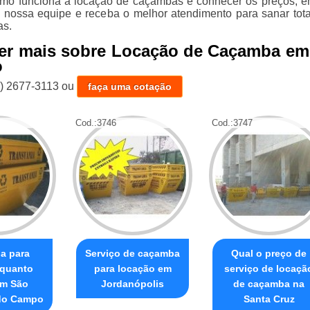
mo funciona a locação de caçambas e conhecer os preços, e
 nossa equipe e receba o melhor atendimento para sanar tot
as.
ber mais sobre Locação de Caçamba em
o
1) 2677-3113
ou
faça uma cotação
Cod.:
3746
Cod.:
3747
a para
Serviço de caçamba
Qual o preço de
 quanto
para locação em
serviço de locaçã
em São
Jordanópolis
de caçamba na
do Campo
Santa Cruz