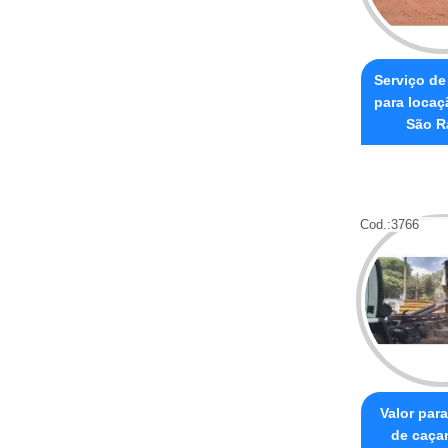
Serviço d
para locaç
São R
Cod.:
3766
Valor par
de caça