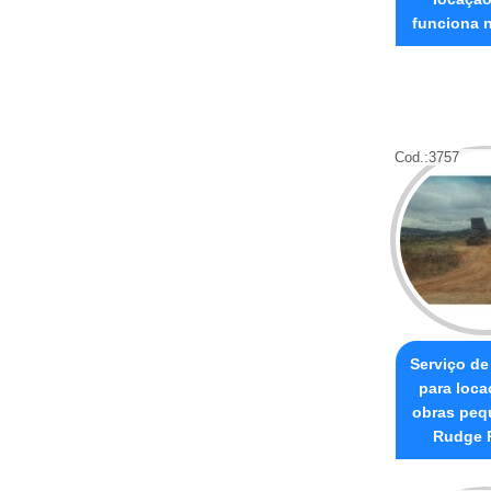
funciona 
Cod.:
3757
Serviço d
para loca
obras peq
Rudge 