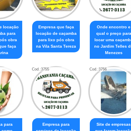
e locação
Empresa que faça
Onde encontro e
ba para
locação de caçamba
qual o preço par
pós obra
para lixo pós obra
locar uma caçamb
que faça
na Vila Santa Tereza
no Jardim Telles d
rina
Menezes
Cod.:
3755
Cod.:
3756
a para
Empresa para
Site de empresas
o como
serviços de locação
que fazem locaçã