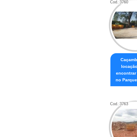
Cod.:
3760
Caçamb
locaçã
encontrar
no Parque
Cod.:
3763