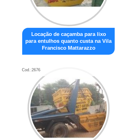
Locação de caçamba para lixo
para entulhos quanto custa na Vila
Francisco Mattarazzo
Cod.:
2676