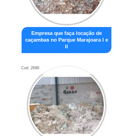
Empresa que faça locação de
caçambas no Parque Marajoara I e
II
Cod.:
2690