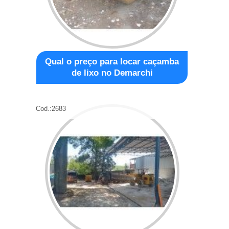
Qual o preço para locar caçamba
de lixo no Demarchi
Cod.:
2683