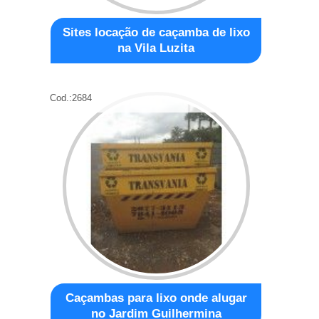
Sites locação de caçamba de lixo
na Vila Luzita
Cod.:
2684
Caçambas para lixo onde alugar
no Jardim Guilhermina