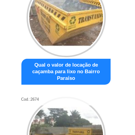
Qual o valor de locação de
caçamba para lixo no Bairro
Paraíso
Cod.:
2674