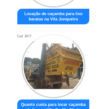
Locação de caçamba para lixo
baratas na Vila Junqueira
Cod.:
2677
Quanto custa para locar caçamba