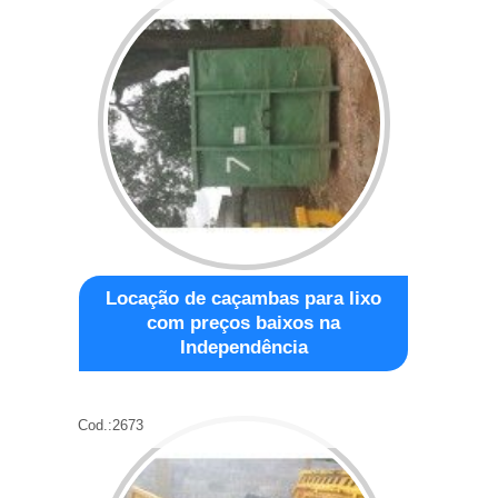
Locação de caçambas para lixo
com preços baixos na
Independência
Cod.:
2673