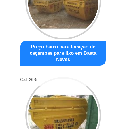
Preço baixo para locação de
caçambas para lixo em Baeta
Neves
Cod.:
2675