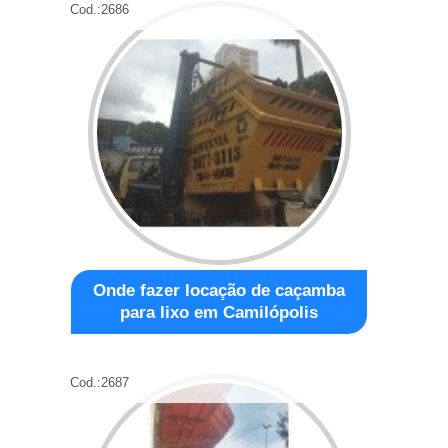
Cod.:
2686
Onde fazer locação de caçamba
para lixo em Camilópolis
Cod.:
2687