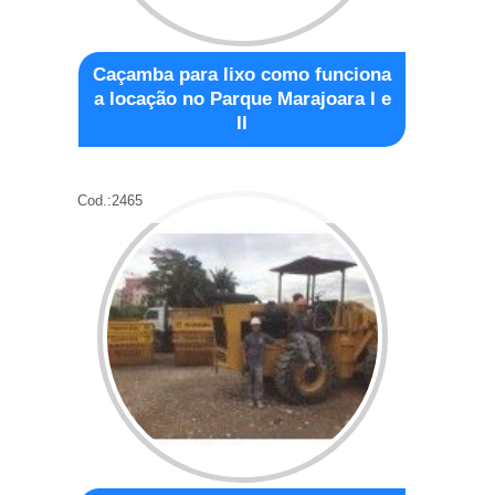
Caçamba para lixo como funciona
a locação no Parque Marajoara I e
II
Cod.:
2465