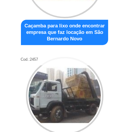
Caçamba para lixo onde encontrar
empresa que faz locação em São
Bernardo Novo
Cod.:
2457