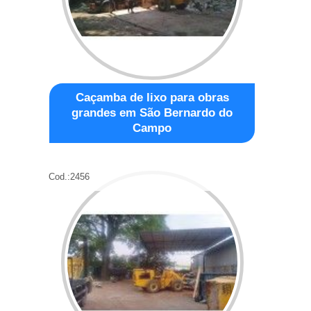
Caçamba de lixo para obras
grandes em São Bernardo do
Campo
Cod.:
2456