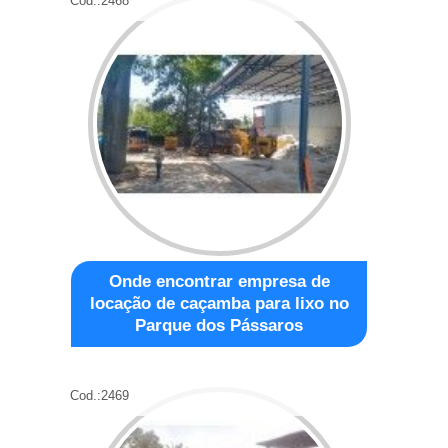
Cod.:
2468
Onde encontrar empresa de
locação de caçamba para lixo no
Parque dos Pássaros
Cod.:
2469