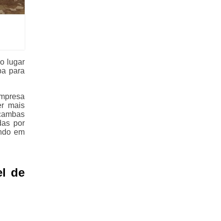
o lugar
ba para
empresa
er mais
açambas
das por
ando em
l de