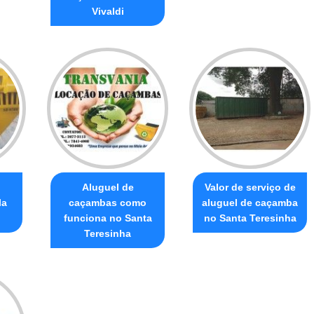
Vivaldi
Aluguel de
Valor de serviço de
la
caçambas como
aluguel de caçamba
funciona no Santa
no Santa Teresinha
Teresinha