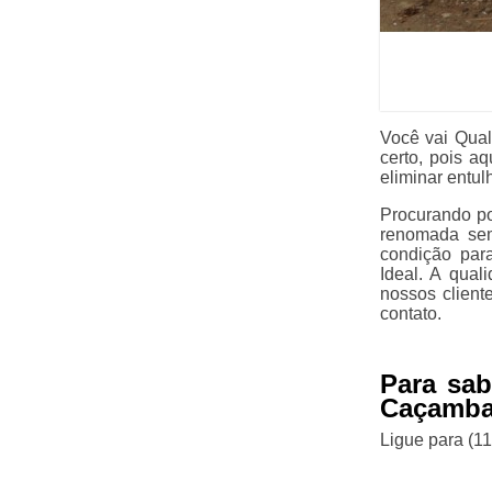
Você vai Qual
certo, pois a
eliminar entul
Procurando po
renomada sem
condição par
Ideal. A qual
nossos client
contato.
Para sab
Caçamba 
Ligue para
(1