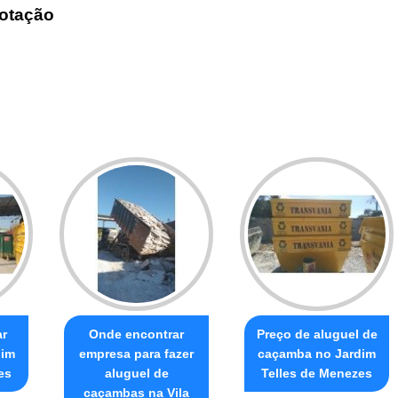
otação
ar
Onde encontrar
Preço de aluguel de
dim
empresa para fazer
caçamba no Jardim
es
aluguel de
Telles de Menezes
caçambas na Vila