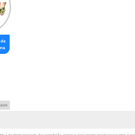
 de
ina
aulo
ina
" é de direito reservado. Sua reprodução, parcial ou total, mesmo citando nossos links, é pro