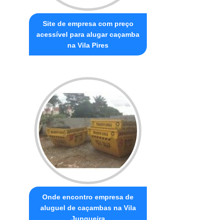
Site de empresa com preço
acessível para alugar caçamba
na Vila Pires
Onde encontro empresa de
aluguel de caçambas na Vila
Junqueira