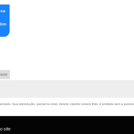
esa
dim
aulo
reservado. Sua reprodução, parcial ou total, mesmo citando nossos links, é proibida sem a autori
 site