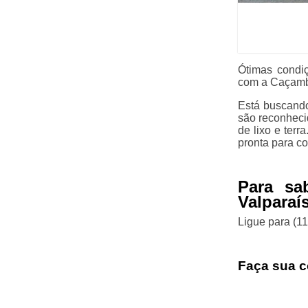
Ótimas condi
com a Caçamba
Está buscando
são reconheci
de lixo e terr
pronta para co
Para sa
Valparaí
Ligue para
(1
Faça sua c