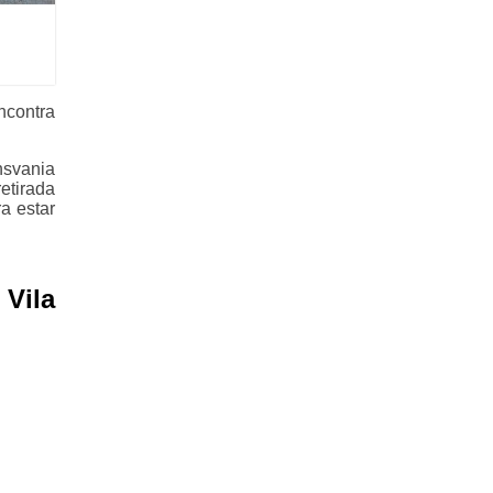
ncontra
nsvania
etirada
a estar
Vila