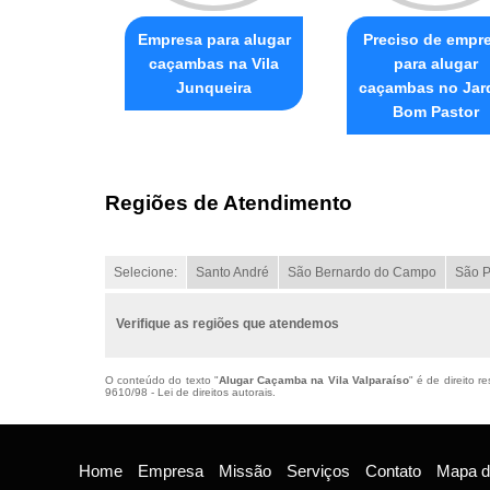
Empresa para alugar
Preciso de empr
caçambas na Vila
para alugar
Junqueira
caçambas no Jar
Bom Pastor
Regiões de Atendimento
Selecione:
Santo André
São Bernardo do Campo
São P
Verifique as regiões que atendemos
O conteúdo do texto "
Alugar Caçamba na Vila Valparaíso
" é de direito 
9610/98 - Lei de direitos autorais
.
Home
Empresa
Missão
Serviços
Contato
Mapa do