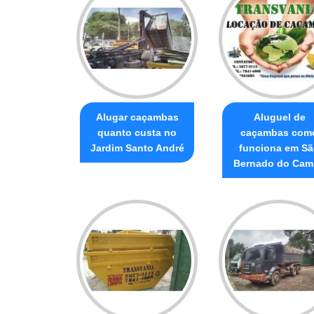
Alugar caçambas
Aluguel de
quanto custa no
caçambas com
Jardim Santo André
funciona em S
Bernado do Cam