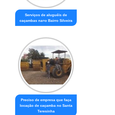
Serviços de aluguéis de
caçambas na=o Bairro Silveira
Preciso de empresa que faça
locação de caçamba no Santa
Teresinha