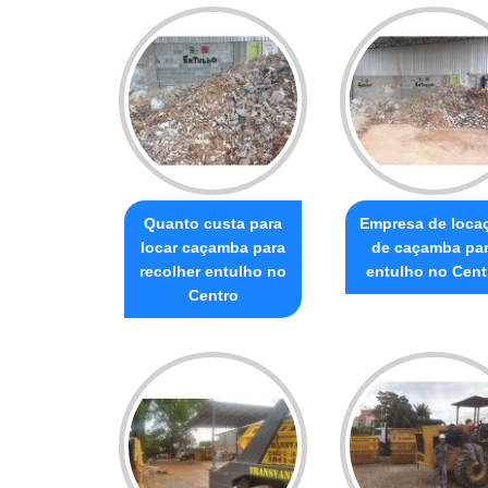
Quanto custa para
Empresa de loca
locar caçamba para
de caçamba pa
recolher entulho no
entulho no Cent
Centro