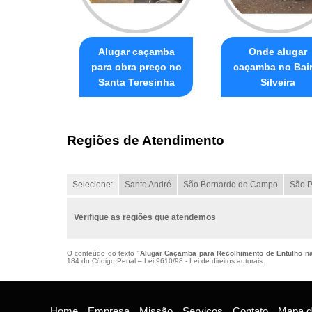
Alugar caçamba
Onde alugar
para obra preço no
caçamba no Bair
Santa Teresinha
Silveira
Regiões de Atendimento
Selecione:
Santo André
São Bernardo do Campo
São P
Verifique as regiões que atendemos
O conteúdo do texto "
Alugar Caçamba para Recolhimento de Entulho n
184 do Código Penal –
Lei 9610/98 - Lei de direitos autorais
.
Home
Empresa
Missão
Serviços
Contato
Mapa do