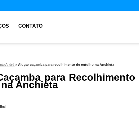
ÇOS
CONTATO
nto André
»
Alugar caçamba para recolhimento de entulho na Anchieta
Caçamba para Recolhimento
 na Anchieta
lhe!