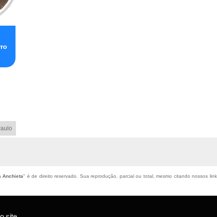
ro
aulo
a Anchieta
" é de direito reservado. Sua reprodução, parcial ou total, mesmo citando nossos link
 site