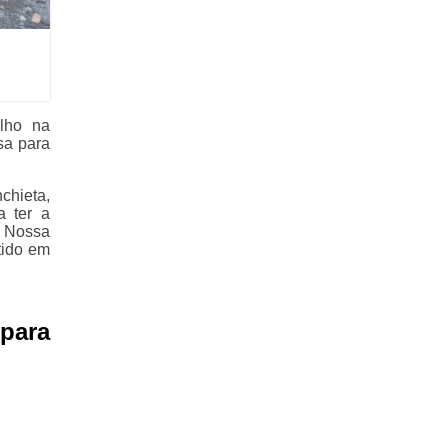
lho na
sa para
chieta,
a ter a
. Nossa
tido em
para