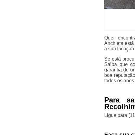
Quer encontr
Anchieta está
a sua locação
Se está procu
Saiba que co
garantia de u
boa reputação
todos os anos
Para s
Recolhim
Ligue para
(1
Faça sua c