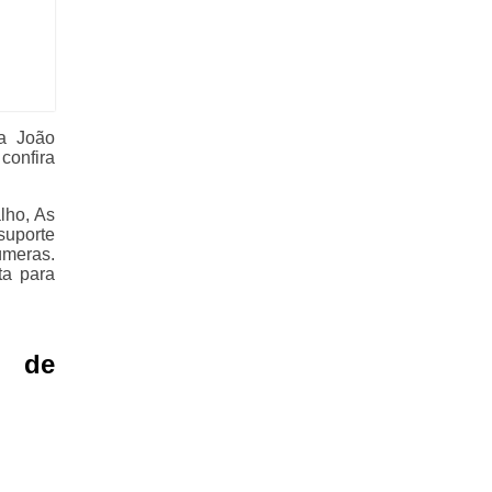
a João
confira
lho, As
suporte
úmeras.
ta para
l de