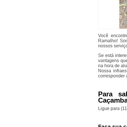
Você encontr
Ramalho! Som
nossos serviç
Se está inter
vantagens que
na hora de alu
Nossa infraes
corresponder a
Para sa
Caçamba
Ligue para
(1
Faça sua c