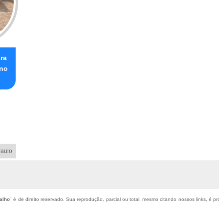
ra
 no
aulo
alho
" é de direito reservado. Sua reprodução, parcial ou total, mesmo citando nossos links, é pr