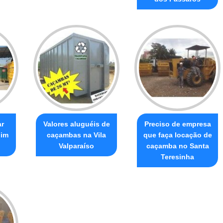
ar
Valores aluguéis de
Preciso de empresa
dim
caçambas na Vila
que faça locação de
Valparaíso
caçamba no Santa
Teresinha