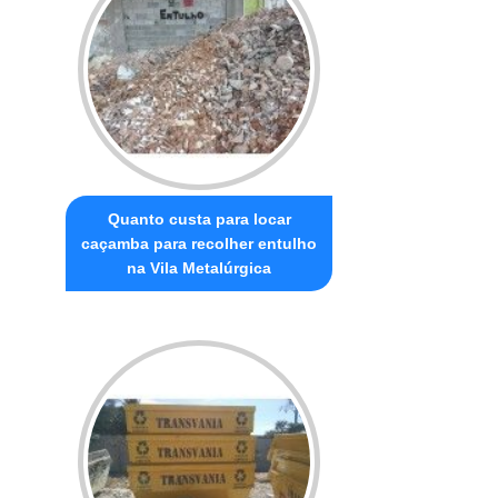
Quanto custa para locar
caçamba para recolher entulho
na Vila Metalúrgica