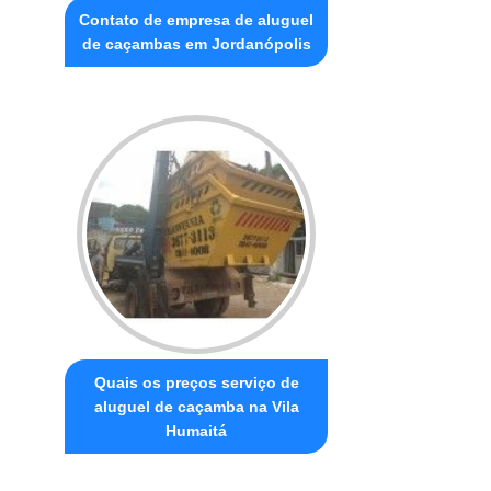
Contato de empresa de aluguel
de caçambas em Jordanópolis
Quais os preços serviço de
aluguel de caçamba na Vila
Humaitá