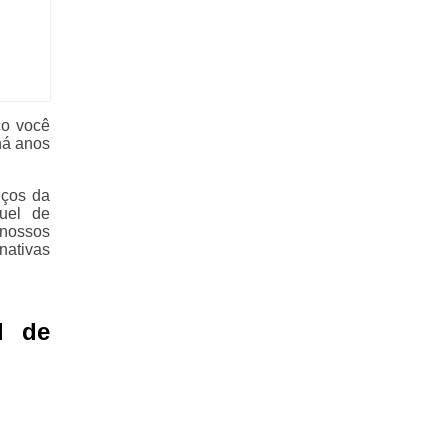
ço você
há anos
iços da
uel de
nossos
nativas
l de