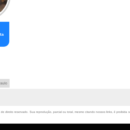
ta
aulo
é de direito reservado. Sua reprodução, parcial ou total, mesmo citando nossos links, é proibida 