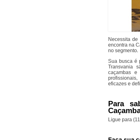
Necessita de 
encontra na C
no segmento.
Sua busca é p
Transvania 
caçambas e r
profissionais
eficazes e def
Para sa
Caçambas
Ligue para
(1
Faça sua c