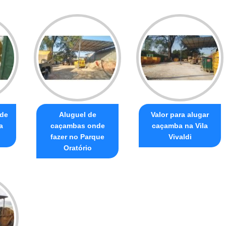
 de
Aluguel de
Valor para alugar
a
caçambas onde
caçamba na Vila
fazer no Parque
Vivaldi
Oratório