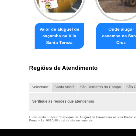
Valor de aluguel de
Onde alugar
caçamba na Vila
caçamba na San
Santa Tereza
Cruz
Regiões de Atendimento
Selecione:
Santo André
São Bernardo do Campo
São P
Verifique as regiões que atendemos
O conteúdo do texto "
Serviços de Aluguel de Caçambas na Vila Pires
" 
Penal –
Lei 9610/98 - Lei de direitos autorais
.