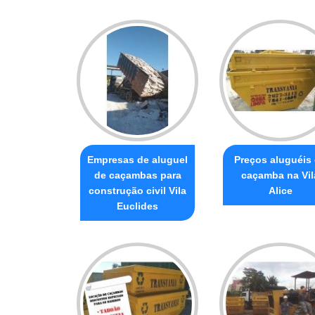
Empresas de aluguel
Preços aluguéis
de caçambas para
caçamba na Vil
construção civil Vila
Alice
Euclides