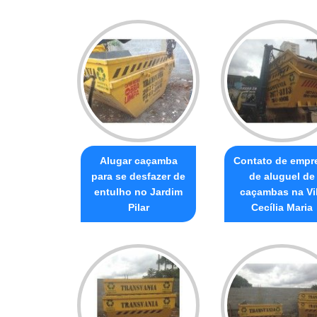
Alugar caçamba
Contato de empr
para se desfazer de
de aluguel de
entulho no Jardim
caçambas na Vi
Pilar
Cecília Maria