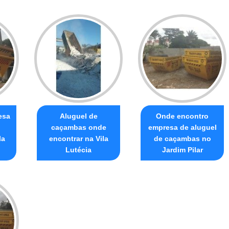
esa
Aluguel de
Onde encontro
caçambas onde
empresa de aluguel
la
encontrar na Vila
de caçambas no
Lutécia
Jardim Pilar