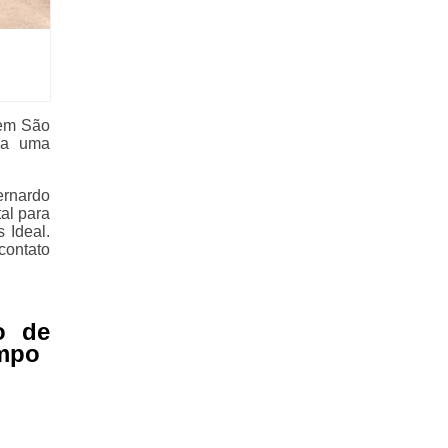
 em São
ba uma
ernardo
al para
 Ideal.
contato
o de
ampo