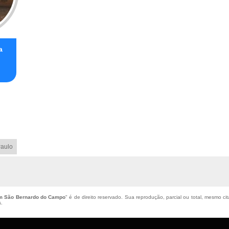
a
aulo
m São Bernardo do Campo
" é de direito reservado. Sua reprodução, parcial ou total, mesmo ci
s
.