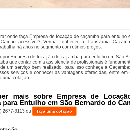
trar onde faça Empresa de locação de caçamba para entulho
 Campo acessível? Venha conhecer a Transvania Caçam
rabalha há anos no segmento com ótimos preços.
o por Empresa de locação de caçamba para entulho em São B
ba que contar com a assistência de profissionais é fundament
a de um serviço bem realizado, para isso conheça a Caçambas
ssos serviços e conhecer as vantagens oferecidas, entre em 
a uma cotação.
ber mais sobre Empresa de Locaçã
 para Entulho em São Bernardo do C
1) 2677-3113
ou
faça uma cotação
otação