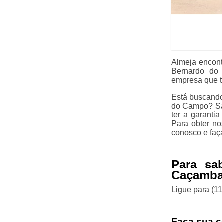
Almeja encon
Bernardo do
empresa que t
Está buscand
do Campo? Sai
ter a garanti
Para obter no
conosco e faç
Para sa
Caçamba
Ligue para
(1
Faça sua c