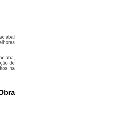
aciaba!
lhores
aciaba,
oção de
itos na
Obra