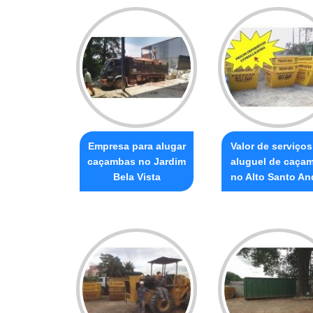
Empresa para alugar
Valor de serviços
caçambas no Jardim
aluguel de caça
Bela Vista
no Alto Santo An