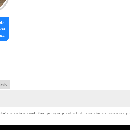
 de
mba
ica
aulo
iaba
" é de direito reservado. Sua reprodução, parcial ou total, mesmo citando nossos links, é pr