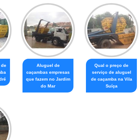
 de
Aluguel de
Qual o preço de
mba
caçambas empresas
serviço de aluguel
dré
que fazem no Jardim
de caçamba na Vila
do Mar
Suíça