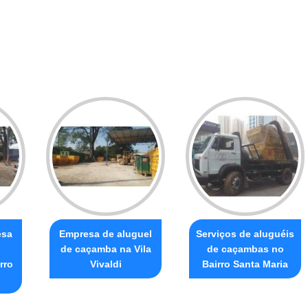
esa
Empresa de aluguel
Serviços de aluguéis
de caçamba na Vila
de caçambas no
rro
Vivaldi
Bairro Santa Maria