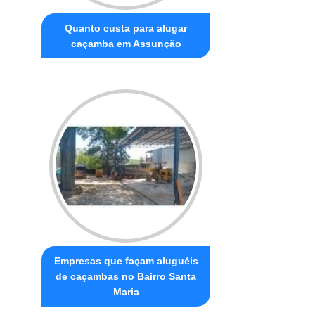
Quanto custa para alugar
caçamba em Assunção
Empresas que façam aluguéis
de caçambas no Bairro Santa
Maria