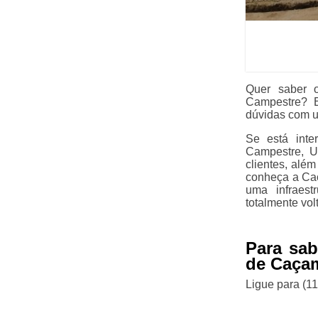
Quer saber 
Campestre? E
dúvidas com u
Se está inte
Campestre, U
clientes, além
conheça a Caç
uma infraest
totalmente vol
Para sab
de Caça
Ligue para
(1