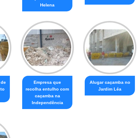
Helena
 de
Empresa que
Alugar caçamba no
to
recolha entulho com
Jardim Léa
caçamba na
Independência