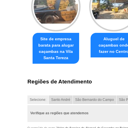
Site de empresa
Aluguel de
barata para alugar
caçambas ond
caçambas na Vila
fazer no Centr
Santa Tereza
Regiões de Atendimento
Selecione:
Santo André
São Bernardo do Campo
São P
Verifique as regiões que atendemos
O conteúdo do texto "
Valor de Serviço de Aluguel de Caçamba no Bairr