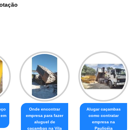
otação
eço
Onde encontrar
Alugar caçambas
r em
empresa para fazer
como contratar
aluguel de
empresa na
caçambas na Vila
Paulicéia