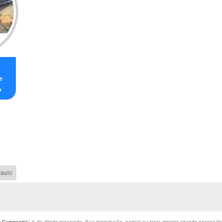
e
o
aulo
o Campestre
" é de direito reservado. Sua reprodução, parcial ou total, mesmo citando nossos lin