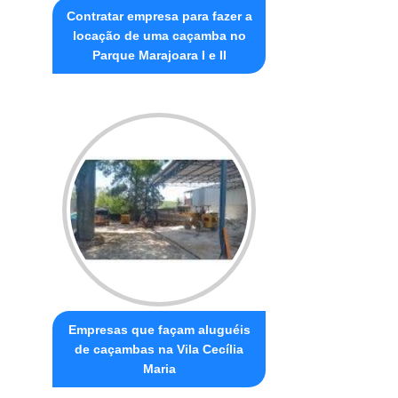
Contratar empresa para fazer a
locação de uma caçamba no
Parque Marajoara I e II
Empresas que façam aluguéis
de caçambas na Vila Cecília
Maria