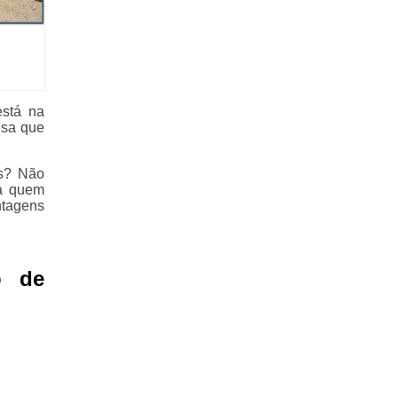
está na
esa que
as? Não
ra quem
ntagens
o de