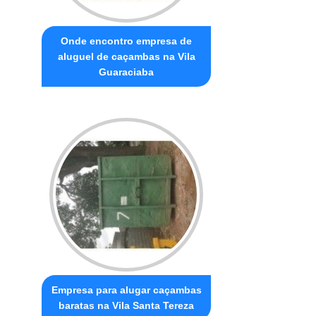
Onde encontro empresa de
aluguel de caçambas na Vila
Guaraciaba
Empresa para alugar caçambas
baratas na Vila Santa Tereza