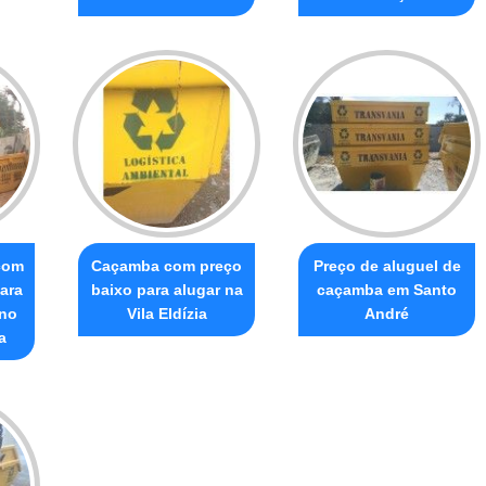
com
Caçamba com preço
Preço de aluguel de
ara
baixo para alugar na
caçamba em Santo
 no
Vila Eldízia
André
a