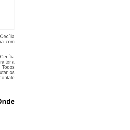
Cecília
lha com
Cecília
a ter a
. Todos
utar os
contato
Onde