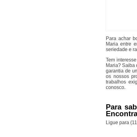
Para achar b
Maria entre 
seriedade e ra
Tem interesse
Maria? Saiba q
garantia de u
os nossos pro
trabalhos exi
conosco.
Para sa
Encontrar
Ligue para
(1