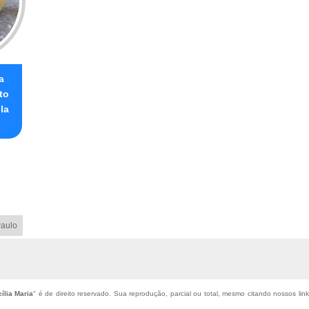
a
to
la
aulo
ília Maria
" é de direito reservado. Sua reprodução, parcial ou total, mesmo citando nossos links