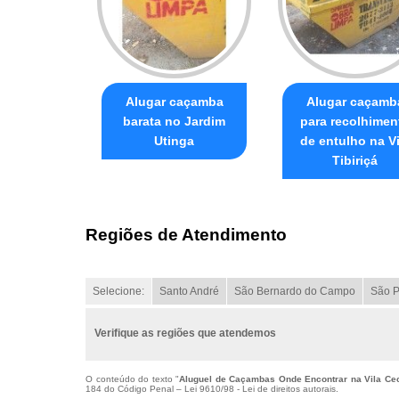
Alugar caçamba
Alugar caçamb
barata no Jardim
para recolhimen
Utinga
de entulho na Vi
Tibiriçá
Regiões de Atendimento
Selecione:
Santo André
São Bernardo do Campo
São P
Verifique as regiões que atendemos
O conteúdo do texto "
Aluguel de Caçambas Onde Encontrar na Vila Cec
184 do Código Penal –
Lei 9610/98 - Lei de direitos autorais
.