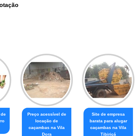
otação
 de
Preço acessível de
Site de empresa
ro
locação de
barata para alugar
caçambas na Vila
caçambas na Vila
Dora
Tibiriçá