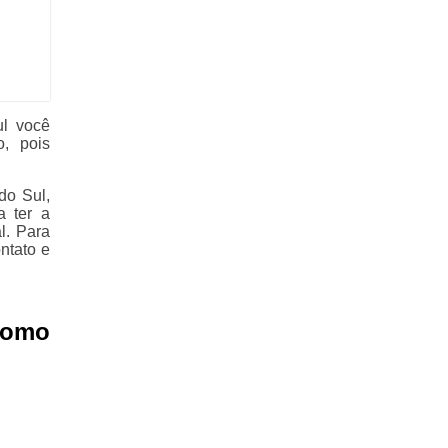
l você
, pois
do Sul,
a ter a
l. Para
ntato e
Como