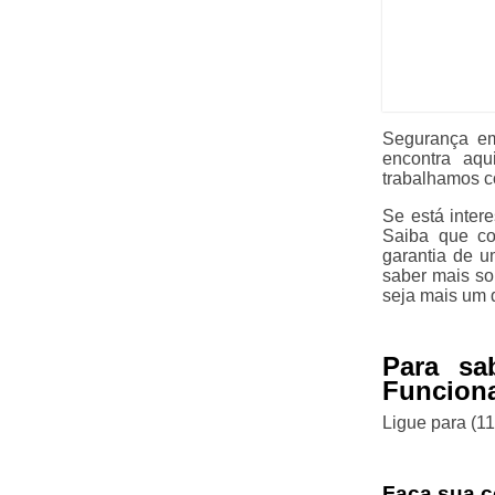
Segurança e
encontra aq
trabalhamos c
Se está inte
Saiba que co
garantia de u
saber mais so
seja mais um d
Para sa
Funcion
Ligue para
(1
Faça sua c