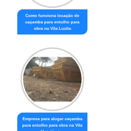
Como funciona locação de
caçamba para entulho para
obra na Vila Luzita
Empresa para alugar caçamba
para entulho para obra na Vila