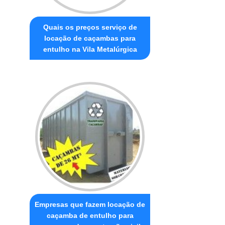
Quais os preços serviço de
locação de caçambas para
entulho na Vila Metalúrgica
Empresas que fazem locação de
caçamba de entulho para