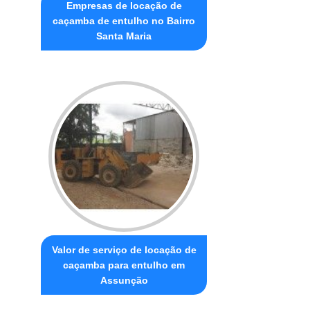
Empresas de locação de
caçamba de entulho no Bairro
Santa Maria
Valor de serviço de locação de
caçamba para entulho em
Assunção