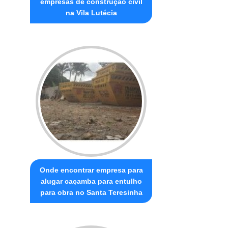
empresas de construção civil
na Vila Lutécia
Onde encontrar empresa para
alugar caçamba para entulho
para obra no Santa Teresinha