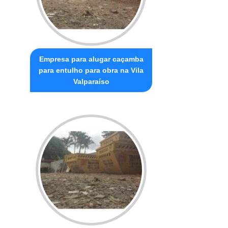
Empresa para alugar caçamba
para entulho para obra na Vila
Valparaíso