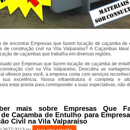
vo de encontrar Empresas que fazem locação de caçamba de 
s de construção civil na Vila Valparaíso? A Caçambas Idea
cação de caçambas que trabalha em diversas regiões.
essado por Empresas que fazem locação de caçamba de entul
construção civil na Vila Valparaíso, Descubra as vantagen
l oferece para você, a empresa conta com serviços reconhec
sua excelência. Nossa infraestrutura é completa e alt
ara estar pronta para corresponder a suas expectativas, não d
aber mais sobre Empresas Que F
 de Caçamba de Entulho para Empresa
ão Civil na Vila Valparaíso
1) 2677-3113
ou
faça uma cotação