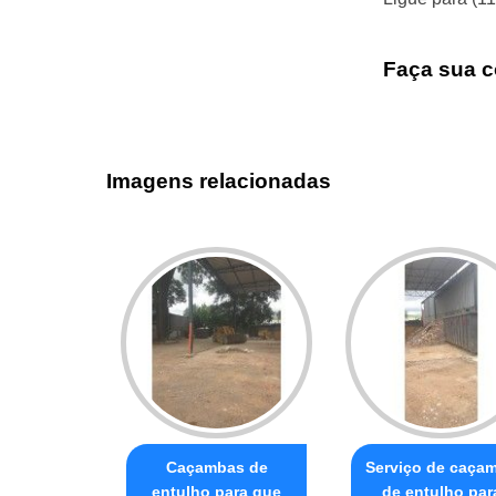
Faça sua c
Imagens relacionadas
Caçambas de
Serviço de caça
entulho para que
de entulho par