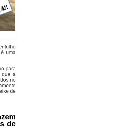
entulho
l é uma
ho para
s que a
idos no
amente
eixe de
azem
s de