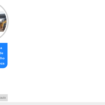
sa
de
lho
eza
aulo