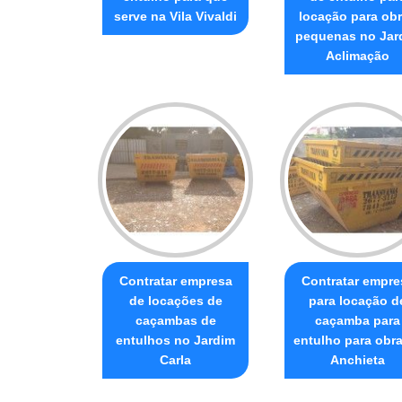
serve na Vila Vivaldi
locação para ob
pequenas no Jar
Aclimação
Contratar empresa
Contratar empre
de locações de
para locação d
caçambas de
caçamba para
entulhos no Jardim
entulho para obr
Carla
Anchieta