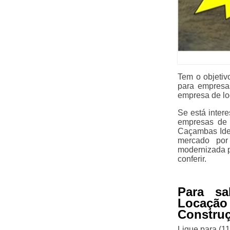
Tem o objeti
para empresa
empresa de lo
Se está inter
empresas de 
Caçambas Idea
mercado por 
modernizada p
conferir.
Para s
Locação
Construç
Ligue para
(1