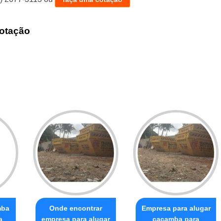
otação
mba
Onde encontrar
Empresa para alugar
a
empresa para alugar
caçamba para