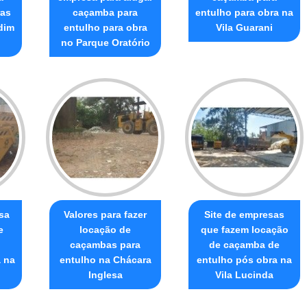
ras
caçamba para
entulho para obra na
dim
entulho para obra
Vila Guarani
no Parque Oratório
sa
Valores para fazer
Site de empresas
e
locação de
que fazem locação
caçambas para
de caçamba de
a na
entulho na Chácara
entulho pós obra na
Inglesa
Vila Lucinda