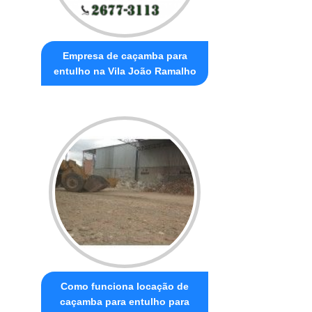
Empresa de caçamba para
entulho na Vila João Ramalho
Como funciona locação de
caçamba para entulho para