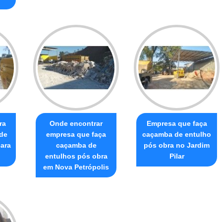
ra
Onde encontrar
Empresa que faça
de
empresa que faça
caçamba de entulho
ara
caçamba de
pós obra no Jardim
entulhos pós obra
Pilar
em Nova Petrópolis