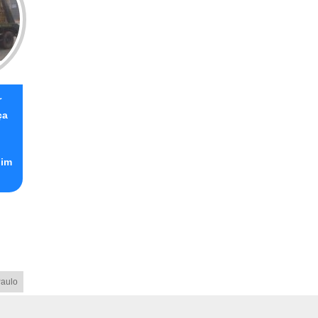
r
ça
dim
aulo