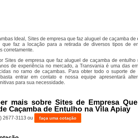
bas Ideal, Sites de empresa que faz aluguel de caçamba de 
 que faz a locação para a retirada de diversos tipos de en
s corretamente.
r Sites de empresa que faz aluguel de caçamba de entulho 
nos de experiência no mercado, a Transvania é uma das e
cidas no ramo de caçambas. Para obter todo o suporte de
, basta entrar em contato e nossa equipe apresentará alter
initivas para sua necessidade.
ber mais sobre Sites de Empresa Que
de Caçamba de Entulho na Vila Apiay
1) 2677-3113
ou
faça uma cotação
otação