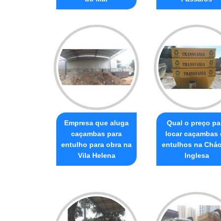
Empresa que aluga
Qual o preço pa
caçambas para
locar caçambas 
entulho para obra na
entulhos na Chác
Vila Helena
Inglesa