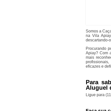
Somos a Caçam
na Vila Apiay
descartando-o
Procurando po
Apiay? Com a
mais reconhe
profissionais
eficazes e def
Para sa
Aluguel 
Ligue para
(1
Faça sua c