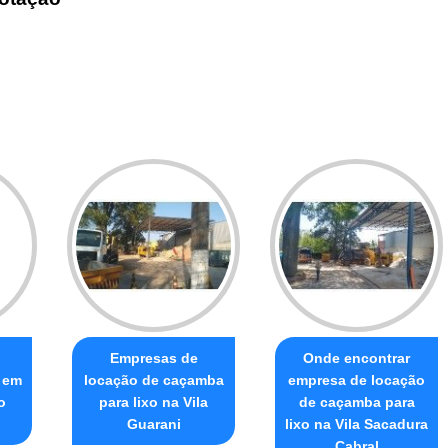
Empresas de
Onde encontrar
 em
locação de caçamba
empresa de locação
o
para lixo na Vila
de caçamba para
Guarani
lixo na Vila Sacadura
Cabral