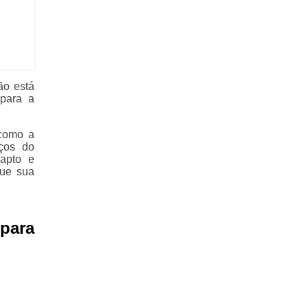
ão está
para a
 como a
ços do
apto e
que sua
para