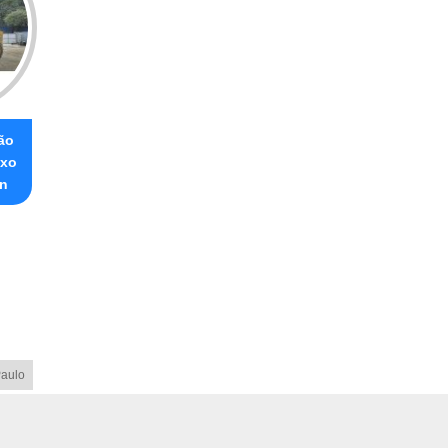
ão
ixo
n
aulo