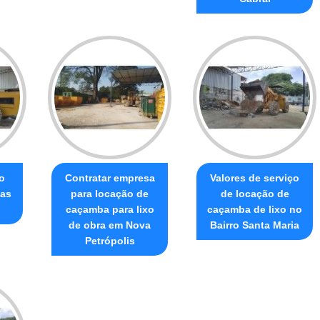
o
Contratar empresa
Valores de serviço
sas
para locação de
de locação de
caçamba para lixo
caçamba de lixo no
de obra em Nova
Bairro Santa Maria
Petrópolis