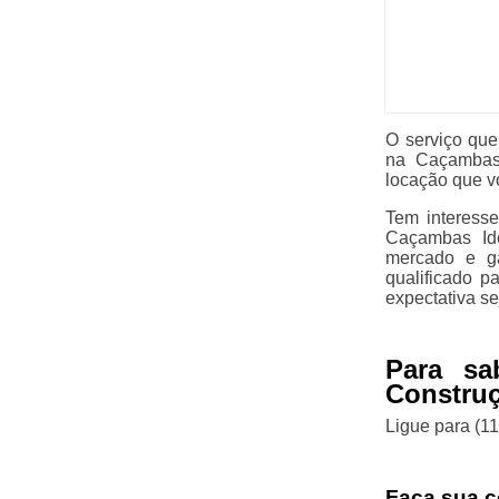
O serviço que
na Caçambas 
locação que v
Tem interess
Caçambas Ide
mercado e ga
qualificado p
expectativa se
Para sa
Constru
Ligue para
(1
Faça sua c