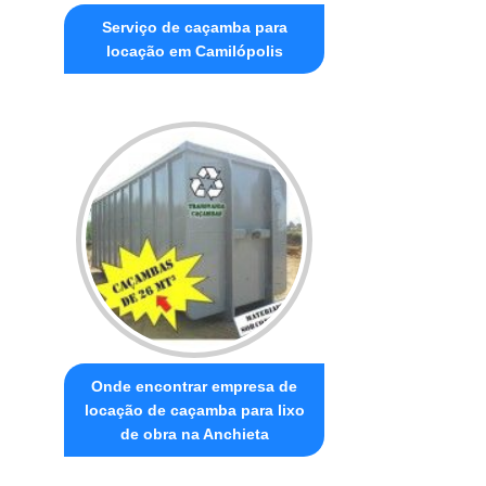
Serviço de caçamba para
locação em Camilópolis
Onde encontrar empresa de
locação de caçamba para lixo
de obra na Anchieta