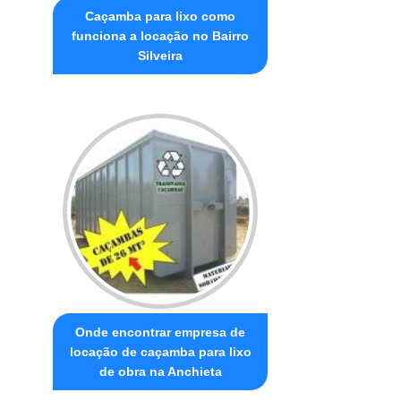
Caçamba para lixo como
funciona a locação no Bairro
Silveira
Onde encontrar empresa de
locação de caçamba para lixo
de obra na Anchieta