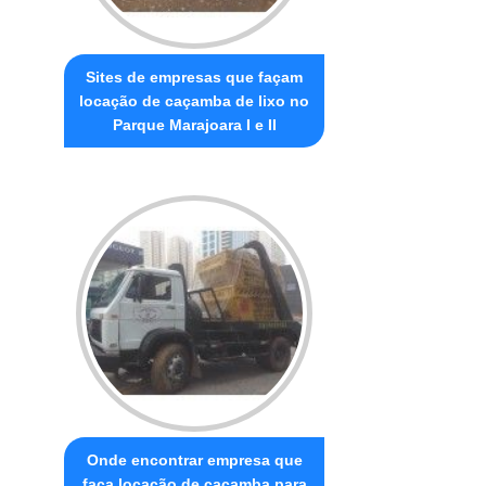
Sites de empresas que façam
locação de caçamba de lixo no
Parque Marajoara I e II
Onde encontrar empresa que
faça locação de caçamba para