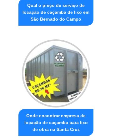
Qual o preço de serviço de
locação de caçamba de lixo em
São Bernado do Campo
Onde encontrar empresa de
locação de caçamba para lixo
de obra na Santa Cruz