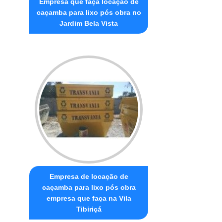
Empresa que faça locação de
caçamba para lixo pós obra no
Jardim Bela Vista
Empresa de locação de
caçamba para lixo pós obra
empresa que faça na Vila
Tibiriçá