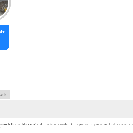
 de
aulo
rdim Telles de Menezes
" é de direito reservado. Sua reprodução, parcial ou total, mesmo cita
s
.