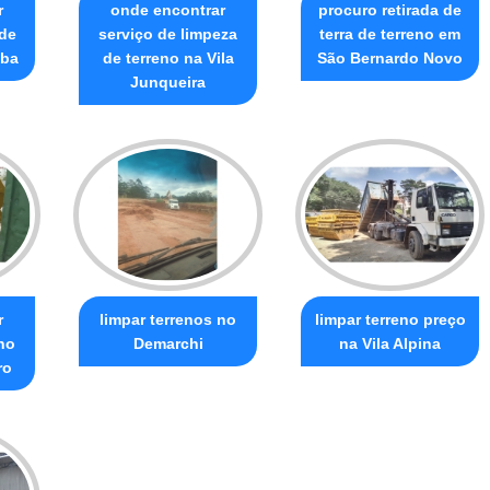
r
onde encontrar
procuro retirada de
 de
serviço de limpeza
terra de terreno em
lba
de terreno na Vila
São Bernardo Novo
Junqueira
r
limpar terrenos no
limpar terreno preço
no
Demarchi
na Vila Alpina
ro