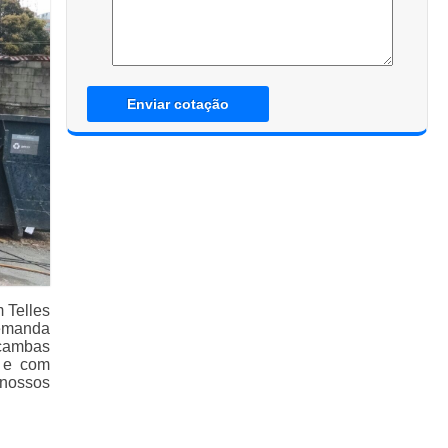
Enviar cotação
 Telles
demanda
açambas
s e com
 nossos