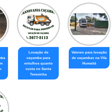
Locação de
Valores para locação
mba
caçamba para
de caçambas na Vila
em
entulhos quanto
Humaitá
o
custa no Santa
Teresinha