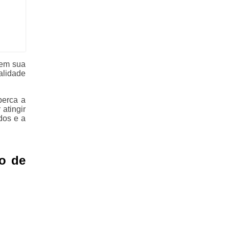
 em sua
alidade
perca a
atingir
dos e a
o de