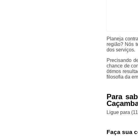
Planeja contr
região? Nós t
dos serviços.
Precisando de
chance de con
ótimos result
filosofia da em
Para sab
Caçamba 
Ligue para
(1
Faça sua c