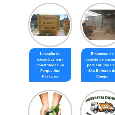
Locação de
Empresas de
caçambas para
locação de caça
construções no
para entulhos 
Parque dos
São Bernado d
Pássaros
Campo