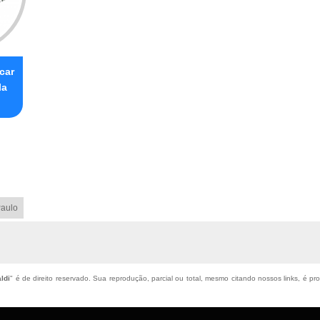
car
la
aulo
ldi
" é de direito reservado. Sua reprodução, parcial ou total, mesmo citando nossos links, é pro