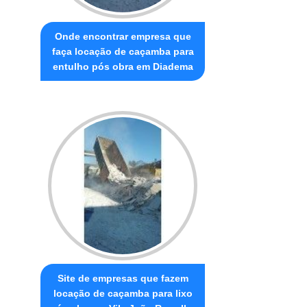
Onde encontrar empresa que
faça locação de caçamba para
entulho pós obra em Diadema
Site de empresas que fazem
locação de caçamba para lixo