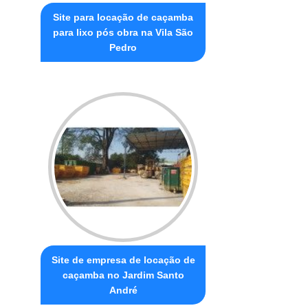
Site para locação de caçamba
para lixo pós obra na Vila São
Pedro
Site de empresa de locação de
caçamba no Jardim Santo
André