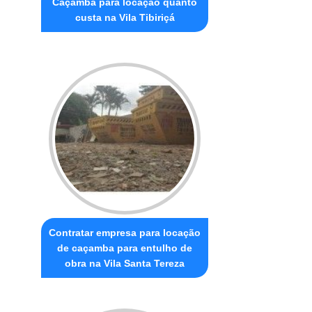
Caçamba para locação quanto
custa na Vila Tibiriçá
Contratar empresa para locação
de caçamba para entulho de
obra na Vila Santa Tereza