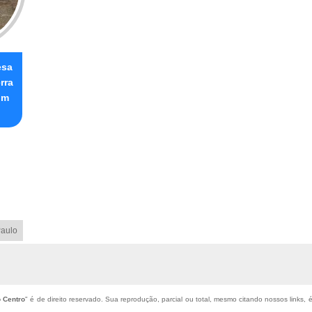
esa
rra
im
aulo
 Centro
" é de direito reservado. Sua reprodução, parcial ou total, mesmo citando nossos links, é