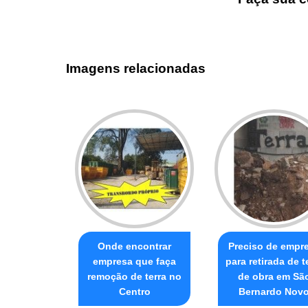
Imagens relacionadas
Onde encontrar
Preciso de empr
empresa que faça
para retirada de t
remoção de terra no
de obra em Sã
Centro
Bernardo Nov