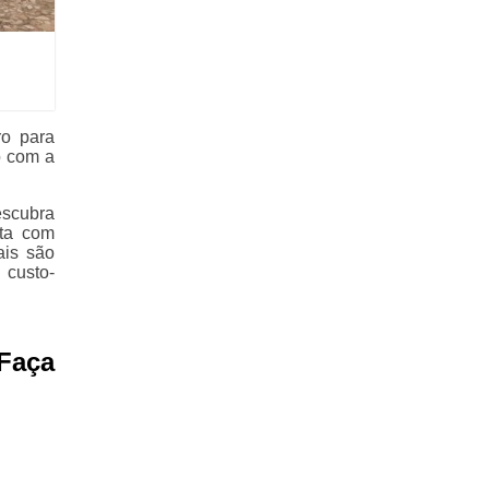
ro para
o com a
escubra
ta com
ais são
 custo-
Faça