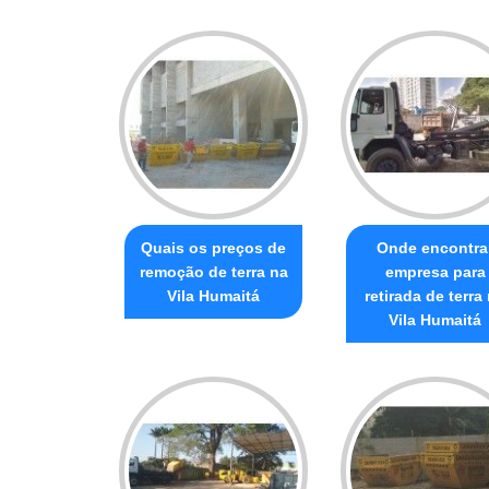
Quais os preços de
Onde encontra
remoção de terra na
empresa para
Vila Humaitá
retirada de terra
Vila Humaitá