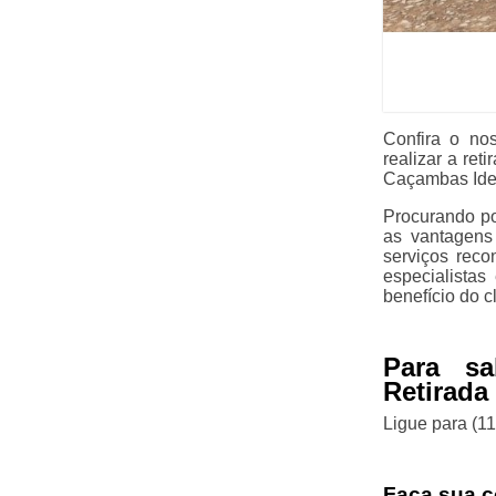
Confira o no
realizar a re
Caçambas Ide
Procurando po
as vantagens
serviços reco
especialistas
benefício do cl
Para s
Retirada
Ligue para
(1
Faça sua c