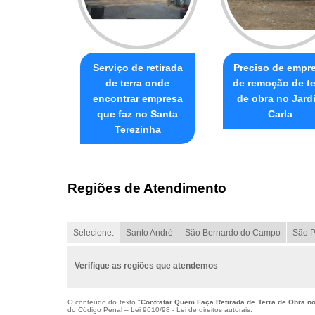
Serviço de retirada
Preciso de empr
de terra onde
de remoção de te
encontrar empresa
de obra no Jard
que faz no Santa
Carla
Terezinha
Regiões de Atendimento
Selecione:
Santo André
São Bernardo do Campo
São P
Verifique as regiões que atendemos
O conteúdo do texto "
Contratar Quem Faça Retirada de Terra de Obra no
do Código Penal –
Lei 9610/98 - Lei de direitos autorais
.